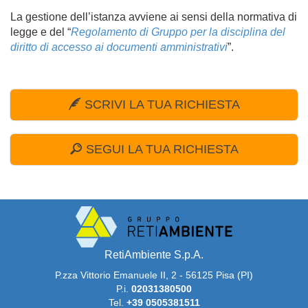
La gestione dell’istanza avviene ai sensi della normativa di
legge e del “
Regolamento di Gruppo per la disciplina del
diritto di accesso ai documenti amministrativi
”.
SCRIVI LA TUA RICHIESTA
SEGUI LA TUA RICHIESTA
RetiAmbiente S.p.A.
P.zza Vittorio Emanuele II, 2 - 56125 Pisa (PI)
p.i.
02031380500
tel.
+39 0505381511